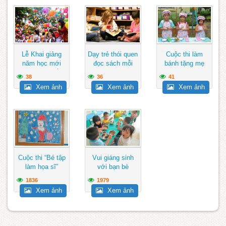
Lễ Khai giảng
Dạy trẻ thói quen
Cuộc thi làm
năm học mới
đọc sách mỗi
bánh tặng mẹ
đảm bảo ngắn
ngày
38
36
41
gọn, vui...
Xem ảnh
Xem ảnh
Xem ảnh
Cuộc thi “Bé tập
Vui giáng sinh
làm họa sĩ”
với bạn bè
1836
1979
Xem ảnh
Xem ảnh