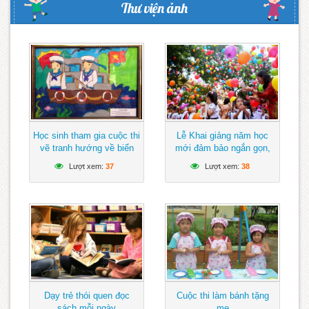
Thư viện ảnh
Học sinh tham gia cuộc thi
Lễ Khai giảng năm học
vẽ tranh hướng về biển
mới đảm bảo ngắn gọn,
Đông
vui tươi, lành mạnh
Lượt xem:
37
Lượt xem:
38
Dạy trẻ thói quen đọc
Cuộc thi làm bánh tặng
sách mỗi ngày
mẹ