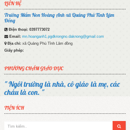
LIÊN HỆ
Trường Mầm Non Hoàng Anh xã Quảng Phú Tỉnh Lâm
Đồng
Điện thoại:
0397773072
Email:
mn.hoanganh1.pgdkrongno.daknong@gmail.com
Địa chỉ:
xã Quảng Phú Tỉnh Lâm đồng
Giấy phép:
PHƯƠNG CHÂM GIÁO DỤC
" Ngôi trường là nhà, cô giáo là mẹ, các
cháu là con. "
TIỆN ÍCH