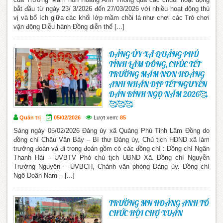
bắt đầu từ ngày 23/ 3/2026 đến 27/03/2026 với nhiều hoạt động thú
vị và bổ ích giữa các khối lớp mầm chồi lá như chơi các Trò chơi
vận động Diễu hành Đồng diễn thể [...]
ĐẢNG ỦY XÃ QUẢNG PHÚ
TỈNH LÂM ĐỒNG, CHÚC TẾT
TRƯỜNG MẦM NON HOÀNG
ANH NHÂN DỊP TẾT NGUYÊN
ĐÁN BÍNH NGỌ NĂM 2026🥰
🥰🥰🥰
Quản trị
05/02/2026
Lượt xem:
85
Sáng ngày 05/02/2026 Đảng ủy xã Quảng Phú Tỉnh Lâm Đồng do
đồng chí Châu Văn Bảy – Bí thư Đảng ủy, Chủ tịch HĐND xã làm
trưởng đoàn và đi trong đoàn gồm có các đồng chí : Đồng chí Ngân
Thanh Hải – UVBTV Phó chủ tịch UBND Xã. Đồng chí Nguyễn
Trường Nguyên – UVBCH, Chánh văn phòng Đảng ủy. Đồng chí
Ngô Doãn Nam – [...]
TRƯỜNG MN HOÀNG ANH TỔ
CHỨC HỘI CHỢ XUÂN