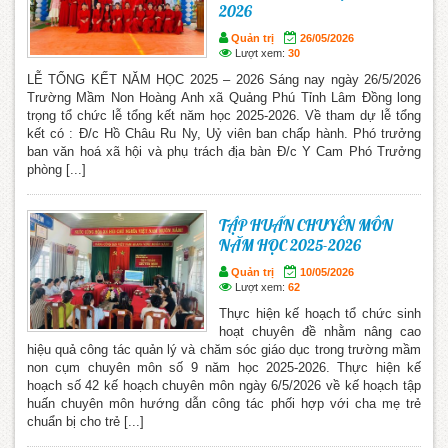
2026
Quản trị
26/05/2026
Lượt xem:
30
LỄ TỔNG KẾT NĂM HỌC 2025 – 2026 Sáng nay ngày 26/5/2026
Trường Mầm Non Hoàng Anh xã Quảng Phú Tỉnh Lâm Đồng long
trọng tổ chức lễ tổng kết năm học 2025-2026. Về tham dự lễ tổng
kết có : Đ/c Hồ Châu Ru Ny, Uỷ viên ban chấp hành. Phó trưởng
ban văn hoá xã hội và phụ trách địa bàn Đ/c Y Cam Phó Trưởng
phòng [...]
TẬP HUẤN CHUYÊN MÔN
NĂM HỌC 2025-2026
Quản trị
10/05/2026
Lượt xem:
62
Thực hiện kế hoạch tổ chức sinh
hoạt chuyên đề nhằm nâng cao
hiệu quả công tác quản lý và chăm sóc giáo dục trong trường mầm
non cụm chuyên môn số 9 năm học 2025-2026. Thực hiện kế
hoạch số 42 kế hoạch chuyên môn ngày 6/5/2026 về kế hoạch tập
huấn chuyên môn hướng dẫn công tác phối hợp với cha mẹ trẻ
chuẩn bị cho trẻ [...]