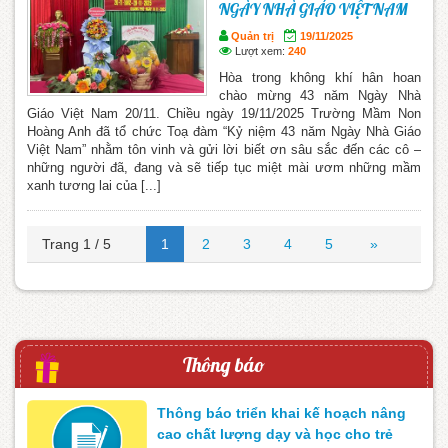
NGÀY NHÀ GIÁO VIỆT NAM
Quản trị
19/11/2025
Lượt xem:
240
Hòa trong không khí hân hoan
chào mừng 43 năm Ngày Nhà
Giáo Việt Nam 20/11. Chiều ngày 19/11/2025 Trường Mầm Non
Hoàng Anh đã tổ chức Toạ đàm “Kỷ niệm 43 năm Ngày Nhà Giáo
Việt Nam” nhằm tôn vinh và gửi lời biết ơn sâu sắc đến các cô –
những người đã, đang và sẽ tiếp tục miệt mài ươm những mầm
xanh tương lai của [...]
Trang 1 / 5
1
2
3
4
5
»
Thông báo
Thông báo triển khai kế hoạch nâng
cao chất lượng dạy và học cho trẻ