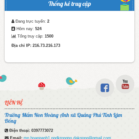
Thống kê truy cập
Đang trực tuyến:
2
Hôm nay:
524
Tổng truy cập:
1500
Địa chỉ IP: 216.73.216.173
LIÊN HỆ
Trường Mầm Non Hoàng Anh xã Quảng Phú Tỉnh Lâm
Đồng
Điện thoại:
0397773072
Email:
mn.hoanganh1.pgdkrongno.daknong@gmail.com