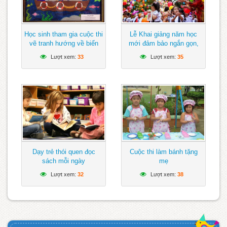
Học sinh tham gia cuộc thi
Lễ Khai giảng năm học
vẽ tranh hướng về biển
mới đảm bảo ngắn gọn,
Đông
vui tươi, lành mạnh
Lượt xem:
33
Lượt xem:
35
Dạy trẻ thói quen đọc
Cuộc thi làm bánh tặng
sách mỗi ngày
mẹ
Lượt xem:
32
Lượt xem:
38