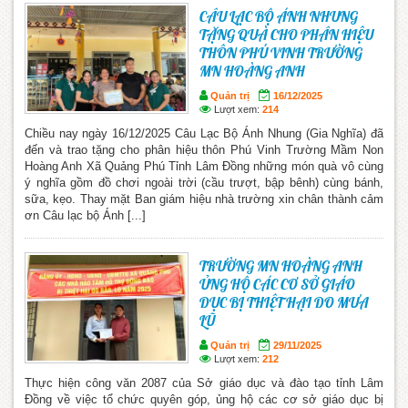
CÂU LẠC BỘ ÁNH NHUNG
TẶNG QUÀ CHO PHÂN HIỆU
THÔN PHÚ VINH TRƯỜNG
MN HOÀNG ANH
Quản trị
16/12/2025
Lượt xem:
214
Chiều nay ngày 16/12/2025 Câu Lạc Bộ Ánh Nhung (Gia Nghĩa) đã
đến và trao tặng cho phân hiệu thôn Phú Vinh Trường Mầm Non
Hoàng Anh Xã Quảng Phú Tỉnh Lâm Đồng những món quà vô cùng
ý nghĩa gồm đồ chơi ngoài trời (cầu trượt, bập bênh) cùng bánh,
sữa, kẹo. Thay mặt Ban giám hiệu nhà trường xin chân thành cảm
ơn Câu lạc bộ Ánh [...]
TRƯỜNG MN HOÀNG ANH
ỦNG HỘ CÁC CƠ SỞ GIÁO
DỤC BỊ THIỆT HẠI DO MƯA
LŨ
Quản trị
29/11/2025
Lượt xem:
212
Thực hiện công văn 2087 của Sở giáo dục và đào tạo tỉnh Lâm
Đồng về việc tổ chức quyên góp, ủng hộ các cơ sở giáo dục bị