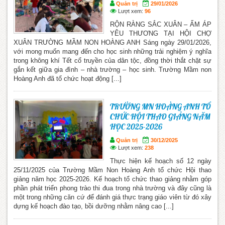
Quản trị
29/01/2026
Lượt xem:
96
RỘN RÀNG SẮC XUÂN – ẤM ÁP
YÊU THƯƠNG TẠI HỘI CHỢ
XUÂN TRƯỜNG MẦM NON HOÀNG ANH Sáng ngày 29/01/2026,
với mong muốn mang đến cho học sinh những trải nghiệm ý nghĩa
trong không khí Tết cổ truyền của dân tộc, đồng thời thắt chặt sự
gắn kết giữa gia đình – nhà trường – học sinh. Trường Mầm non
Hoàng Anh đã tổ chức hoạt động [...]
TRƯỜNG MN HOÀNG ANH TỔ
CHỨC HỘI THAO GIẢNG NĂM
HỌC 2025-2026
Quản trị
30/12/2025
Lượt xem:
238
Thực hiện kế hoạch số 12 ngày
25/11/2025 của Trường Mầm Non Hoàng Anh tổ chức Hội thao
giảng năm học 2025-2026. Kế hoạch tổ chức thao giảng nhằm góp
phần phát triển phong trào thi đua trong nhà trường và đây cũng là
một trong những căn cứ để đánh giá thực trạng giáo viên từ đó xây
dựng kế hoạch đào tạo, bồi dưỡng nhằm nâng cao [...]