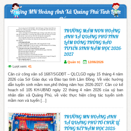
Trường MN Hoàng Anh Xã Quảng Phú Tỉnh Lâm
Đồng
TRƯỜNG MẦM NON HOÀNG
ANH XÃ QUẢNG PHÚ TỈNH
LÂM ĐỒNG THÔNG BÁO
TUYỂN SINH NĂM HỌC 2026-
2027
Quản trị
12/06/2026
Lượt xem:
41
Căn cứ công văn số 1687/SGDĐT – QLCLGD ngày 15 tháng 4 năm
2026 của Sở Giáo dục và Đào tạo tỉnh Lâm Đồng. Về việc hướng
dẫn tuyển sinh mầm non,phổ thông năm học 2026-2027. Căn cứ kế
hoạch số 105 KH-UBND ngày 22 tháng 4 năm 2026 của uỷ ban
nhân dân xã Quảng Phú, về việc thực hiện công tác tuyển sinh
mầm non và tuyển [...]
TRƯỜNG MN HOÀNG ANH
XÃ QUẢNG PHÚ TỔ CHỨC LỄ
TỔNG KẾT NĂM HỌC 2025-