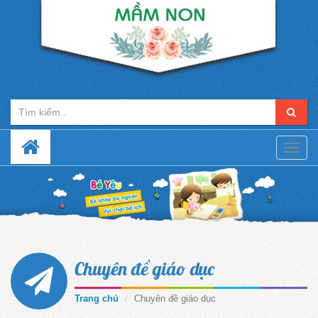
Toggle
naviga
Chuyên đề giáo dục
Trang chủ
Chuyên đề giáo dục