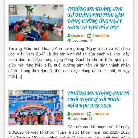
TRƯỜNG MN HOÀNG ANH
XÃ QUẢNG PHÚ TỈNH LÂM
ĐỒNG HƯỞNG ỨNG NGÀY
SÁCH VÀ VĂN HÓA ĐỌC
Quản trị
21/04/2026
Lượt xem:
47
Trường Mầm non Hoàng Anh hưởng ứng “Ngày Sách và Văn hóa
đọc Việt Nam 21/4” Là dịp tôn vinh giá trị của sách và khơi dậy
niềm đam mê đọc trong cộng đồng. Sách là kho tri thức quý giá,
giúp mở rộng hiểu biết, nuôi dưỡng tâm hồn và hình thành nhân
cách. Trong thời đại số, thói quen đọc đang dần mai một, vì vậy
mỗi [...]
TRƯỜNG MN HOÀNG ANH TỔ
CHỨC TUẦN LỄ SỨC KHỎE
NĂM HỌC 2025-2026
Quản trị
27/03/2026
Lượt xem:
76
Căn cứ vào kế hoạch số 19 ngày
9/3/2026 về việc tổ chức “Tuần lễ sức khỏe” năm học 2025- 2026
của Trường Mầm non Hoàng Anh Thông qua các chuỗi hoạt động