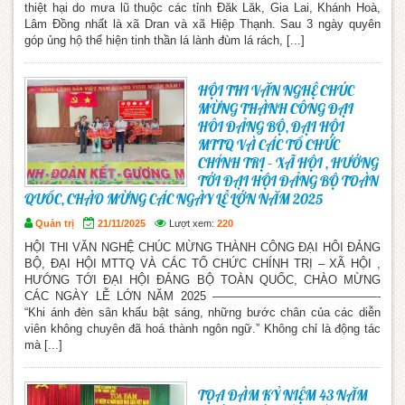
thiệt hại do mưa lũ thuộc các tỉnh Đăk Lăk, Gia Lai, Khánh Hoà,
Lâm Đồng nhất là xã Dran và xã Hiệp Thạnh. Sau 3 ngày quyên
góp ủng hộ thể hiện tinh thần lá lành đùm lá rách, [...]
HỘI THI VĂN NGHỆ CHÚC
MỪNG THÀNH CÔNG ĐẠI
HÔI ĐẢNG BỘ, ĐẠI HỘI
MTTQ VÀ CÁC TỔ CHỨC
CHÍNH TRỊ – XÃ HỘI , HƯỚNG
TỚI ĐẠI HỘI ĐẢNG BỘ TOÀN
QUỐC, CHÀO MỪNG CÁC NGÀY LỄ LỚN NĂM 2025
Quản trị
21/11/2025
Lượt xem:
220
HỘI THI VĂN NGHỆ CHÚC MỪNG THÀNH CÔNG ĐẠI HÔI ĐẢNG
BỘ, ĐẠI HỘI MTTQ VÀ CÁC TỔ CHỨC CHÍNH TRỊ – XÃ HỘI ,
HƯỚNG TỚI ĐẠI HỘI ĐẢNG BỘ TOÀN QUỐC, CHÀO MỪNG
CÁC NGÀY LỄ LỚN NĂM 2025 ——————————————-
“Khi ánh đèn sân khấu bật sáng, những bước chân của các diễn
viên không chuyên đã hoá thành ngôn ngữ.” Không chỉ là động tác
mà [...]
TỌA ĐÀM KỶ NIỆM 43 NĂM