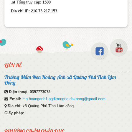
Tổng truy cập:
1500
Địa chỉ IP: 216.73.217.153
LIÊN HỆ
Trường Mầm Non Hoàng Anh xã Quảng Phú Tỉnh Lâm
Đồng
Điện thoại:
0397773072
Email:
mn.hoanganh1.pgdkrongno.daknong@gmail.com
Địa chỉ:
xã Quảng Phú Tỉnh Lâm đồng
Giấy phép:
PHƯƠNG CHÂM GIÁO DỤC