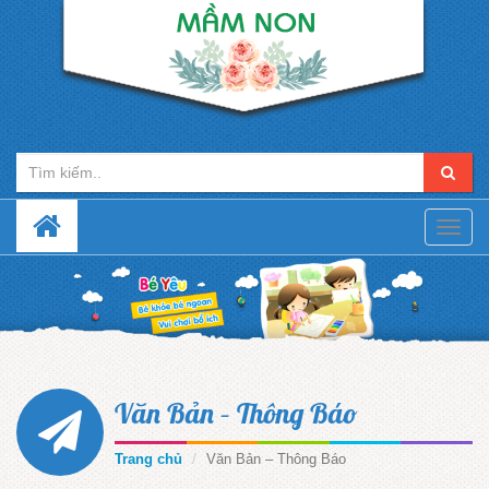
Toggle
naviga
Văn Bản – Thông Báo
Trang chủ
Văn Bản – Thông Báo